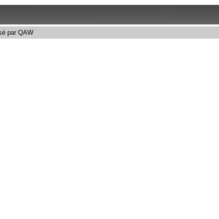
sé par
QAW