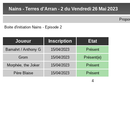
Nains - Terres d'Arran - 2 du Vendredi 26 Mai 2023
Propo
Boite d'initiation Nains - Episode 2
Joueur
Inscription
Etat
Bamahrt / Anthony G
15/04/2023
Présent
Grom
15/04/2023
Présent(e)
Morphée, the Joker
15/04/2023
Présent
Père Blaise
15/04/2023
Présent
4