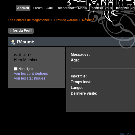
Accueil
Forum
Aide
Rechercher
Media
Identifiez-vous
Inscrivez-vo
Les Sentiers de Magamance
»
Profil de wallace
»
Résumé
Infos du Profil
Résumé
wallace 
Messages:
Hero Member
Âge:
Hors ligne
Voir les contributions
Inscrit le:
Voir les statistiques
Temps local:
Langue:
Dernière visite:
SMF 2.0.3