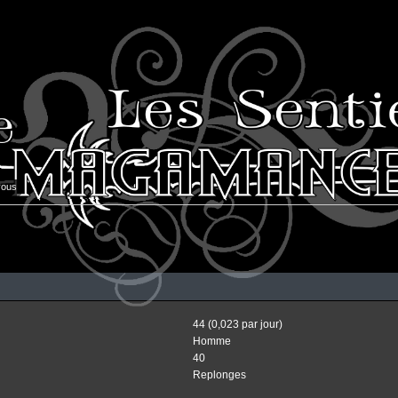
vous
44 (0,023 par jour)
Homme
40
Replonges