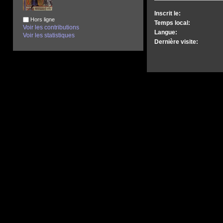
Inscrit le:
Hors ligne
Temps local:
Voir les contributions
Langue:
Voir les statistiques
Dernière visite: