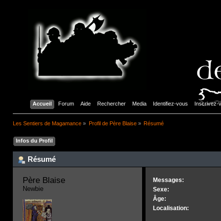
Accueil
Forum
Aide
Rechercher
Media
Identifiez-vous
Inscrivez-
Les Sentiers de Magamance
»
Profil de Père Blaise
»
Résumé
Infos du Profil
Résumé
Père Blaise 
Messages:
Newbie
Sexe:
Âge:
Localisation: