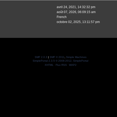
avril 24, 2021, 14:32:32 pm
août 07, 2026, 06:09:15 am
French
octobre 02, 2025, 13:11:57 pm
SMF 2.0.3
|
SMF © 2011
,
Simple Machines
SimplePortal 2.3.5 © 2008-2012, SimplePortal
XHTML
Flux RSS
WAP2