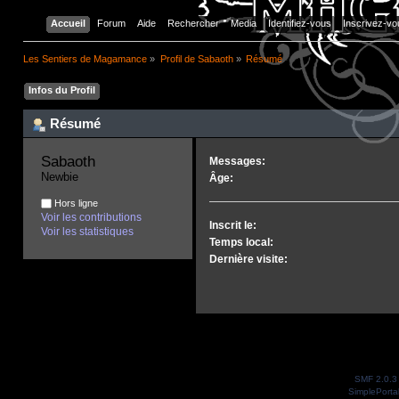
Accueil
Forum
Aide
Rechercher
Media
Identifiez-vous
Inscrivez-vo
Les Sentiers de Magamance
»
Profil de Sabaoth
»
Résumé
Infos du Profil
Résumé
Sabaoth 
Messages:
Newbie
Âge:
Hors ligne
Voir les contributions
Inscrit le:
Voir les statistiques
Temps local:
Dernière visite:
SMF 2.0.3
SimplePorta