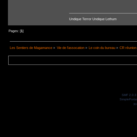
Undique Terror Undique Lethum
Pages: [
1
]
Les Sentiers de Magamance
»
Vie de l'assocation
»
Le coin du bureau
»
CR réunion 
SMF 2.0.3
SimplePorta
X