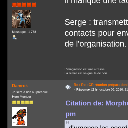
Il manque une tâ
Serge : transmet
contacts pour envo
Messages: 1 778
de l'organisation.
L'imagination est une ivresse.
La réalité est sa gueule de bois.
Re : Re : CR réunion préparation
Damrok
«
Réponse #2 le:
octobre 06, 2016, 2
Je sers à rien ou presque !
Hero Member
Citation de: Morphé
pm
d'urgence
les coord