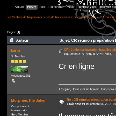
Accueil
Forum
Aide
Rechercher
Media
Identifiez-vous
Inscrivez-vo
Les Sentiers de Magamance
»
Vie de l'assocation
»
Le coin du bureau
»
CR réunion p
Pages: [
1
]
Auteur
Sujet: CR réunion préparation b
CR réunion préparation batailles 
karra
«
le:
octobre 06, 2016, 09:20:45 am »
Sr. Member
Cr en ligne
Messages: 281
A l'origine, Horus était un homme, tout espoir
Re : CR réunion préparation bata
Morphée, the Joker
«
Réponse #1 le:
octobre 06, 2016, 1
Vice-président
Administrator
Hero Member