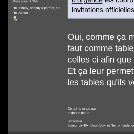
Messages: 1 954
I'm nobody, nobody's perfect, so,
invitations officiell
I'm perfect
Oui, comme ça moi
faut comme table 
celles ci afin que
Et ça leur permet
les tables qu'ils 
Ce qui ne te tue pas,
te donne de l'xp
Sébastien.
Joueur de 40k, Blood Bowl et Necromunda, occa