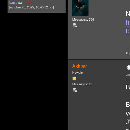
karra
par
Agenda
[octobre 25, 2025, 18:46:52 pm]
N
Messages: 786
h
t
Ph
Akhbar
Newbie
pm
Messages: 11
B
B
v
J