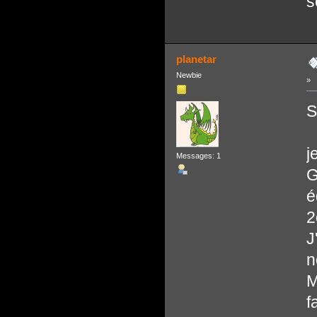
s
planetar
Newbie
»
S
j
Messages: 1
G
é
2
J
n
M
f