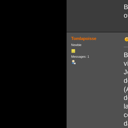
B
o
Tomlapoisse
Newbie
B
Messages: 1
v
J
d
(
d
l
c
d