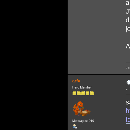
a
J
d
j
A
Kil
arfy
Hero Member
»
s
h
t
Messages: 910