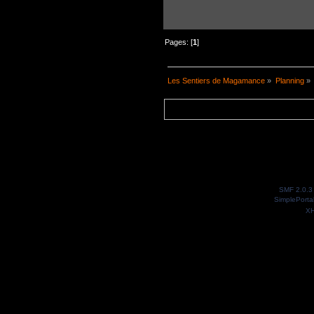
Pages: [
1
]
Les Sentiers de Magamance
»
Planning
»
SMF 2.0.3
SimplePorta
X