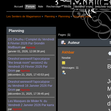
Accueil
Forum
Aide
Rechercher
Media
Identifiez-vous
Inscrivez-vo
Les Sentiers de Magamance
»
Planning
»
Plannning
»
Nouveau venu
Planning
Pages: [
1
]
OS Cthulhu / Complet du Vendredi
Auteur
S
6 Février 2026 Par Grondin
MatBaum
par
Agenda
[janvier 01, 2026, 12:08:38 pm]
Akhbar
Newbie
Oneshot werewolf l'apocalypse
"the break room" session2 du
B
Vendredi 20 Février 2026 Par
Messages: 11
Grom
par
Agenda
[décembre 21, 2025, 17:43:53 pm]
J
Oneshot werewolf l'apocalypse :
du Vendredi 16 Janvier 2026 Par
M
Grom
par
Agenda
[décembre 21, 2025, 17:39:45 pm]
v
Les Masques de Mister N. du
d
Vendredi 2 Janvier 2026 Par karra
par
Agenda
J