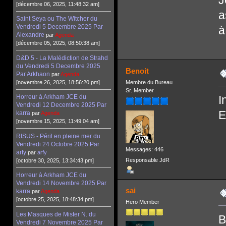
[décembre 06, 2025, 11:48:32 am]
a
Saint Seya ou The Witcher du
Vendredi 5 Decembre 2025 Par
à
Alexandre
par
Agenda
[décembre 05, 2025, 08:50:38 am]
D&D 5 - La Malédiction de Strahd
du Vendredi 5 Decembre 2025
Benoit
Par Arkhaon
par
Agenda
[novembre 26, 2025, 18:56:20 pm]
Membre du Bureau
Sr. Member
I
Horreur à Arkham JCE du
Vendredi 12 Decembre 2025 Par
E
karra
par
Agenda
[novembre 15, 2025, 11:49:04 am]
RISUS - Péril en pleine mer du
Vendredi 24 Octobre 2025 Par
Messages: 446
arfy
par
arfy
Responsable JdR
[octobre 30, 2025, 13:34:43 pm]
Horreur à Arkham JCE du
Vendredi 14 Novembre 2025 Par
sai
karra
par
Agenda
[octobre 25, 2025, 18:48:34 pm]
Hero Member
Les Masques de Mister N. du
B
Vendredi 7 Novembre 2025 Par