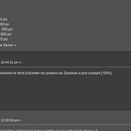
 po
0 po
 300 po
300 po
5 po
ar Elystor
»
 20:44:31 pm »
troient le droit d'acheter les potions de Zastoran à prix coutant (-50%).
 12:20:34 pm »
peut être intéressant. Il me semble que le sort est de niveau 2.