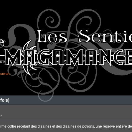
vous
storan
fois)
 »
norme coffre recelant des dizaines et des dizaines de potions, une réserve entièr