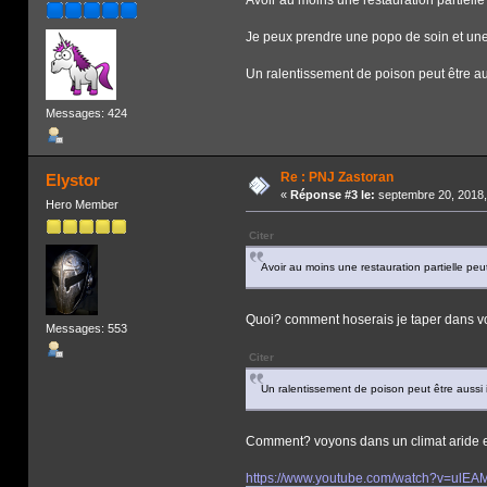
Je peux prendre une popo de soin et une
Un ralentissement de poison peut être au
Messages: 424
Re : PNJ Zastoran
Elystor
«
Réponse #3 le:
septembre 20, 2018,
Hero Member
Citer
Avoir au moins une restauration partielle peut
Quoi? comment hoserais je taper dans votr
Messages: 553
Citer
Un ralentissement de poison peut être aussi 
Comment? voyons dans un climat aride est 
https://www.youtube.com/watch?v=ulE