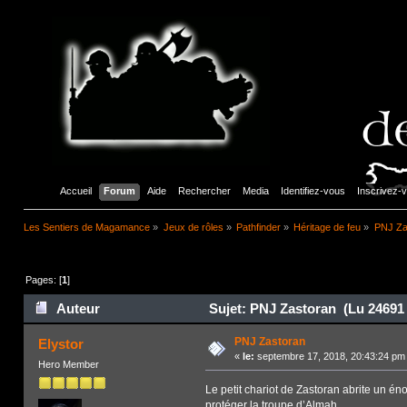
Accueil
Forum
Aide
Rechercher
Media
Identifiez-vous
Inscrivez-
Les Sentiers de Magamance
»
Jeux de rôles
»
Pathfinder
»
Héritage de feu
»
PNJ Za
Pages: [
1
]
Auteur
Sujet: PNJ Zastoran (Lu 24691 
PNJ Zastoran
Elystor
«
le:
septembre 17, 2018, 20:43:24 pm
Hero Member
Le petit chariot de Zastoran abrite un é
protéger la troupe d’Almah.