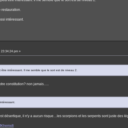
 restauration.
ssi intéressant.
 23:34:24 pm »
 être intéressant. Il me semble que le sort est de niveau 2.
e constitution? non jamais......
intéressant.
désertique, il n'y a aucun risque....les scorpions et les serpents sont juste des l
AMKhemx8