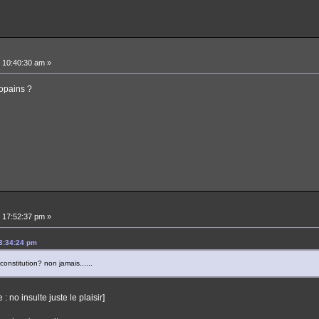
 10:40:30 am »
copains ?
 17:52:37 pm »
23:34:24 pm
onstitution? non jamais......
 no insulte juste le plaisir]