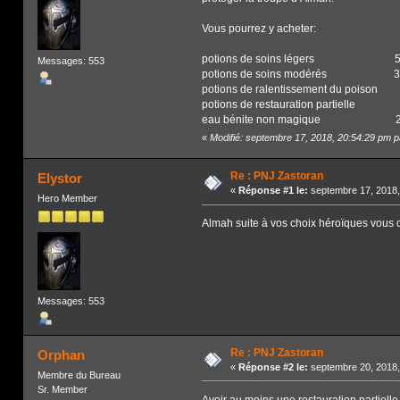
Vous pourrez y acheter:
potions de soins légers 50
Messages: 553
potions de soins modérés 30
potions de ralentissement du poison
potions de restauration partielle 
eau bénite non magique 2
«
Modifié: septembre 17, 2018, 20:54:29 pm p
Re : PNJ Zastoran
Elystor
«
Réponse #1 le:
septembre 17, 2018,
Hero Member
Almah suite à vos choix héroïques vous oc
Messages: 553
Re : PNJ Zastoran
Orphan
«
Réponse #2 le:
septembre 20, 2018,
Membre du Bureau
Sr. Member
Avoir au moins une restauration partielle 