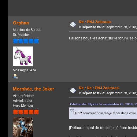
Re : PNJ Zastoran
Orphan
«
Réponse #4 le:
septembre 28, 2018,
Membre du Bureau
Sr. Member
Faisons nous les achat sur le forum les 
Messages: 424
Re : Re : PNJ Zastoran
Morphée, the Joker
«
Réponse #5 le:
septembre 28, 2018,
Vice-président
Administrator
Citation de: Elystor le septembre 20, 2018, 
Hero Member
Quoi? comment hoserais je taper dans votre c
[Détournement de réplique célèbre inside :