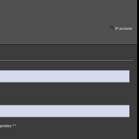
IP archivée
égendes ^^