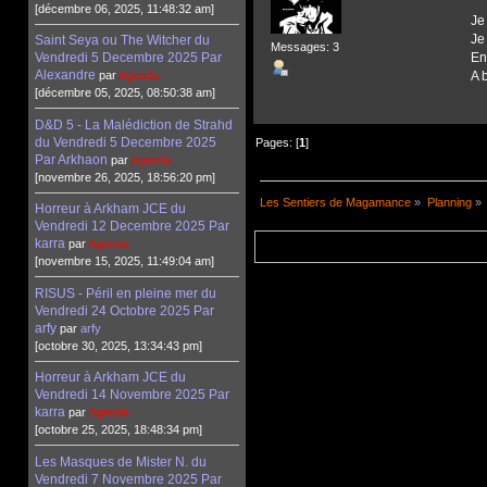
[décembre 06, 2025, 11:48:32 am]
Je
Je
Saint Seya ou The Witcher du
Messages: 3
Vendredi 5 Decembre 2025 Par
En
Alexandre
par
Agenda
A 
[décembre 05, 2025, 08:50:38 am]
D&D 5 - La Malédiction de Strahd
du Vendredi 5 Decembre 2025
Pages: [
1
]
Par Arkhaon
par
Agenda
[novembre 26, 2025, 18:56:20 pm]
Les Sentiers de Magamance
»
Planning
»
Horreur à Arkham JCE du
Vendredi 12 Decembre 2025 Par
karra
par
Agenda
[novembre 15, 2025, 11:49:04 am]
RISUS - Péril en pleine mer du
Vendredi 24 Octobre 2025 Par
arfy
par
arfy
[octobre 30, 2025, 13:34:43 pm]
Horreur à Arkham JCE du
Vendredi 14 Novembre 2025 Par
karra
par
Agenda
[octobre 25, 2025, 18:48:34 pm]
Les Masques de Mister N. du
Vendredi 7 Novembre 2025 Par