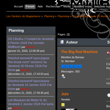
Accueil
Forum
Aide
Rechercher
Media
Identifiez-vous
Inscrivez-vo
Les Sentiers de Magamance
»
Planning
»
Plannning
»
Partie Bolt Action du 25 fevrier
Planning
Pages: [
1
]
OS Cthulhu / Complet du Vendredi
Auteur
Su
6 Février 2026 Par Grondin
MatBaum
par
Agenda
[janvier 01, 2026, 12:08:38 pm]
The Big Red Machine
Membre du Bureau
Oneshot werewolf l'apocalypse
Sr. Member
"the break room" session2 du
Co
Vendredi 20 Février 2026 Par
Po
Grom
par
Agenda
Messages: 303
[décembre 21, 2025, 17:43:53 pm]
Oneshot werewolf l'apocalypse :
Un
du Vendredi 16 Janvier 2026 Par
Grom
par
Agenda
[décembre 21, 2025, 17:39:45 pm]
Juhr
Newbie
Les Masques de Mister N. du
Vendredi 2 Janvier 2026 Par karra
Bo
par
Agenda