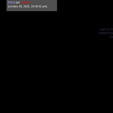
karra
par
Agenda
[octobre 25, 2025, 18:46:52 pm]
SMF 2.0.3
SimplePorta
X