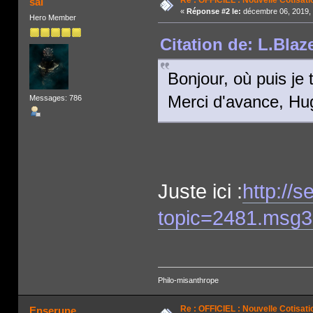
Re : OFFICIEL : Nouvelle Cotisati
sai
«
Réponse #2 le:
décembre 06, 2019, 
Hero Member
Citation de: L.Blaz
Bonjour, où puis je 
Merci d'avance, Hu
Messages: 786
Juste ici :
http://
topic=2481.msg
Philo-misanthrope
Re : OFFICIEL : Nouvelle Cotisati
Enserune