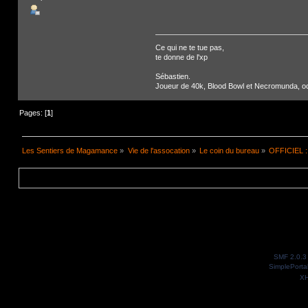
Ce qui ne te tue pas,
te donne de l'xp
Sébastien.
Joueur de 40k, Blood Bowl et Necromunda, occa
Pages: [
1
]
Les Sentiers de Magamance
»
Vie de l'assocation
»
Le coin du bureau
»
OFFICIEL : 
SMF 2.0.3
SimplePorta
X