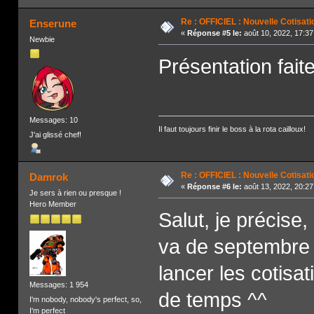
Re : OFFICIEL : Nouvelle Cotisati
Enserune
«
Réponse #5 le:
août 10, 2022, 17:37
Newbie
Présentation fait
Messages: 10
Il faut toujours finir le boss à la rota cailloux!
J'ai glissé chef!
Re : OFFICIEL : Nouvelle Cotisati
Damrok
«
Réponse #6 le:
août 13, 2022, 20:27
Je sers à rien ou presque !
Hero Member
Salut, je précise,
va de septembre
lancer les cotisa
Messages: 1 954
de temps ^^
I'm nobody, nobody's perfect, so,
I'm perfect