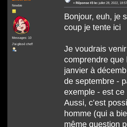
«
Réponse #3 le:
juillet 28, 2022, 18:
Newbie
Bonjour, euh, je 
coup je tente ici
Messages: 10
J'ai glissé chef!
Je voudrais venir
comprendre que l
janvier à décembre
de septembre - p
exemple - est ce
Aussi, c'est pos
homme (qui a bie
même question po