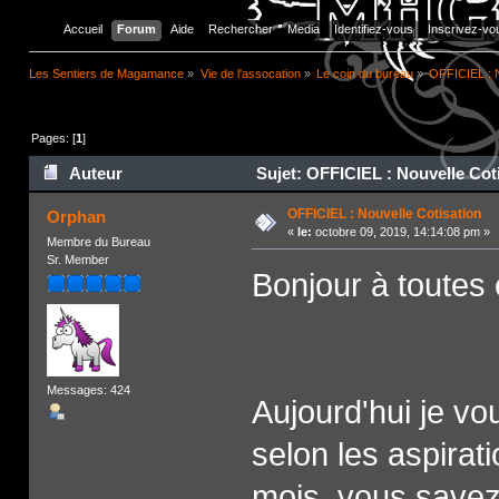
Accueil
Forum
Aide
Rechercher
Media
Identifiez-vous
Inscrivez-vo
Les Sentiers de Magamance
»
Vie de l'assocation
»
Le coin du bureau
»
OFFICIEL : N
Pages: [
1
]
Auteur
Sujet: OFFICIEL : Nouvelle Coti
OFFICIEL : Nouvelle Cotisation
Orphan
«
le:
octobre 09, 2019, 14:14:08 pm »
Membre du Bureau
Sr. Member
Bonjour à toutes e
Messages: 424
Aujourd'hui je vo
selon les aspirat
mois, vous savez