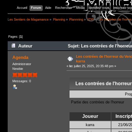
Accueil
Forum
Aide
Rechercher
Media
Identifiez-vous
Inscrivez-vo
Les Sentiers de Magamance
»
Planning
»
Plannning
»
JDP
»
Les contrées de l'horre
Pages: [
1
]
Auteur
Sujet: Les contrées de l'horreu
Les contrées de l'horreur du Ven
Agenda
karra
Administrator
«
le:
juillet 25, 2025, 20:35:48 pm »
Newbie
Messages: 0