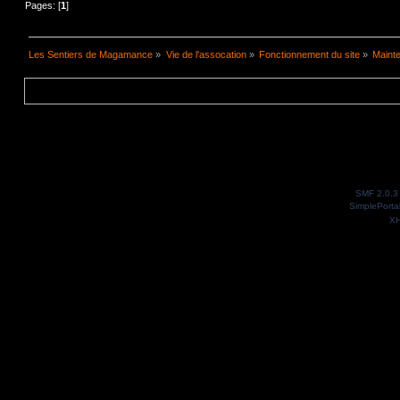
Pages: [
1
]
Les Sentiers de Magamance
»
Vie de l'assocation
»
Fonctionnement du site
»
Maint
SMF 2.0.3
SimplePorta
X