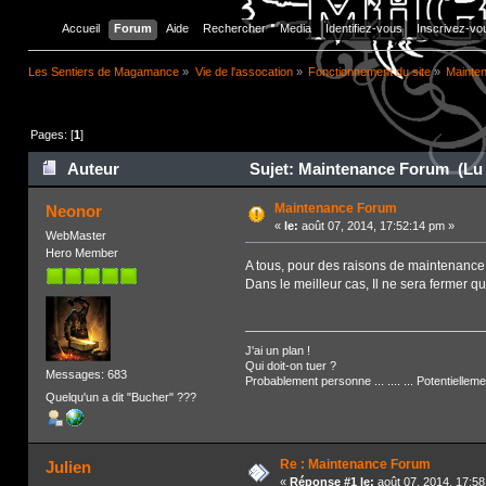
Accueil
Forum
Aide
Rechercher
Media
Identifiez-vous
Inscrivez-vo
Les Sentiers de Magamance
»
Vie de l'assocation
»
Fonctionnement du site
»
Mainte
Pages: [
1
]
Auteur
Sujet: Maintenance Forum (Lu 
Maintenance Forum
Neonor
«
le:
août 07, 2014, 17:52:14 pm »
WebMaster
Hero Member
A tous, pour des raisons de maintenance et
Dans le meilleur cas, Il ne sera fermer 
J'ai un plan !
Qui doit-on tuer ?
Messages: 683
Probablement personne ... .... ... Potentiellem
Quelqu'un a dit "Bucher" ???
Re : Maintenance Forum
Julien
«
Réponse #1 le:
août 07, 2014, 17:58