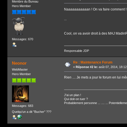
Membre du Bureau
Hero Member
Naaaaaaaaaaan ! On va faire comment !
...
Cool, on va avoir droit à des MAJ MadinRém
Messages: 670
Responsable JDP
Re : Maintenance Forum
Neonor
«
Réponse #2 le:
août 07, 2014, 18:12
WebMaster
Hero Member
Rien .... Je mets a jour le forum en lu
J'ai un plan !
Qui doit-on tuer ?
Probablement personne ... .... ... Potentiellem
Messages: 683
Quelqu'un a dit "Bucher" ???