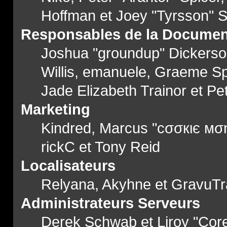
Hoffman et Joey "Tyrsson" 
Responsables de la Documen
Joshua "groundup" Dickerson,
Willis, emanuele, Graeme S
Jade Elizabeth Trainor et P
Marketing
Kindred, Marcus "cσσкιє мση
rickC et Tony Reid
Localisateurs
Relyana, Akyhne et GravuT
Administrateurs Serveurs
Derek Schwab et Liroy "Cor