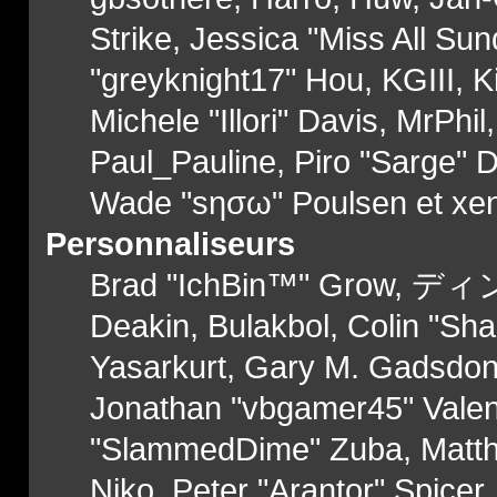
Strike, Jessica "Miss All S
"greyknight17" Hou, KGIII, Ki
Michele "Illori" Davis, MrPhil
Paul_Pauline, Piro "Sarge" 
Wade "sησω" Poulsen et xe
Personnaliseurs
Brad "IchBin™" Grow, ディン1
Deakin, Bulakbol, Colin "Sh
Yasarkurt, Gary M. Gadsdon,
Jonathan "vbgamer45" Valent
"SlammedDime" Zuba, Matthe
Niko, Peter "Arantor" Spicer