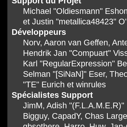
Support du Projet
Michael "Oldiesmann" Esho
et Justin "metallica48423" O
Développeurs
Norv, Aaron van Geffen, Ante
Hendrik Jan "Compuart" Vis
Karl "RegularExpression" Be
Selman "[SiNaN]" Eser, Theo
"TE" Eurich et winrules
Spécialistes Support
JimM, Adish "(F.L.A.M.E.R)" P
Bigguy, CapadY, Chas Large,
gbsothere, Harro, Huw, Jan-