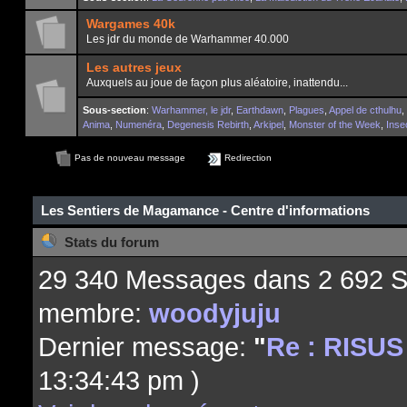
Wargames 40k
Les jdr du monde de Warhammer 40.000
Les autres jeux
Auxquels au joue de façon plus aléatoire, inattendu...
Sous-section
:
Warhammer, le jdr
,
Earthdawn
,
Plagues
,
Appel de cthulhu
,
Anima
,
Numenéra
,
Degenesis Rebirth
,
Arkipel
,
Monster of the Week
,
Inse
Pas de nouveau message
Redirection
Les Sentiers de Magamance - Centre d'informations
Stats du forum
29 340 Messages dans 2 692 S
membre:
woodyjuju
Dernier message:
"
Re : RISUS -
13:34:43 pm )