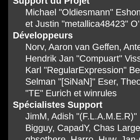
Support du Projet
Michael "Oldiesmann" Esho
et Justin "metallica48423" O
Développeurs
Norv, Aaron van Geffen, Ante
Hendrik Jan "Compuart" Vis
Karl "RegularExpression" Be
Selman "[SiNaN]" Eser, Theo
"TE" Eurich et winrules
Spécialistes Support
JimM, Adish "(F.L.A.M.E.R)" P
Bigguy, CapadY, Chas Large,
gbsothere, Harro, Huw, Jan-