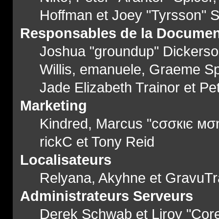
Hoffman et Joey "Tyrsson" 
Responsables de la Documen
Joshua "groundup" Dickerson,
Willis, emanuele, Graeme S
Jade Elizabeth Trainor et P
Marketing
Kindred, Marcus "cσσкιє мση
rickC et Tony Reid
Localisateurs
Relyana, Akyhne et GravuT
Administrateurs Serveurs
Derek Schwab et Liroy "Cor