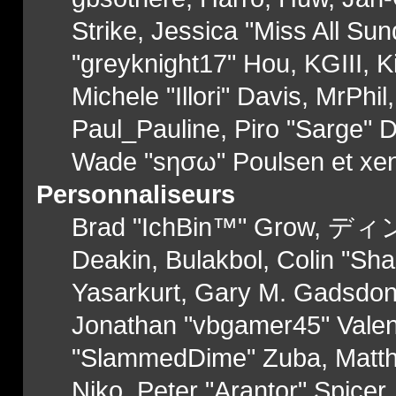
Strike, Jessica "Miss All S
"greyknight17" Hou, KGIII, Ki
Michele "Illori" Davis, MrPhil
Paul_Pauline, Piro "Sarge" 
Wade "sησω" Poulsen et xe
Personnaliseurs
Brad "IchBin™" Grow, ディン1
Deakin, Bulakbol, Colin "Sh
Yasarkurt, Gary M. Gadsdon,
Jonathan "vbgamer45" Valent
"SlammedDime" Zuba, Matthe
Niko, Peter "Arantor" Spicer