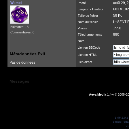
Wemel
août 29, 
Posté
683 × 10
Largeur × Hauteur
59 Ko
Taille du fichier
L+SENTIE
Nom du fichier
Éléments: 13
1558
Visites
Commentaires: 0
990
Téléchargements
Note
Lien en BBCode
Métadonnées Exif
Lien en HTML
Lien direct
Pas de données
Messages
Aeva Media
1.4w © 2008-20
SMF 2.0.3
SimplePorta
X