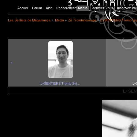
Accueil
Forum
Aide
Rechercher
Media
Identifiez-vous
Inscrivez-vo
Les Sentiers de Magamance
»
Media
»
Ze Trombinosco­pe
»
L+SENTIERS Tromb Ser
Image
«
L+SENTIERS Tromb Syl…
L+
L+SEN