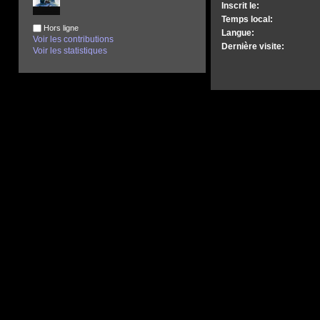
Inscrit le:
Temps local:
Hors ligne
Langue:
Voir les contributions
Dernière visite:
Voir les statistiques