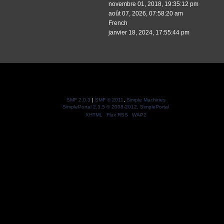
novembre 01, 2018, 19:35:12 pm
août 07, 2026, 07:58:20 am
French
janvier 18, 2024, 17:55:44 pm
SMF 2.0.3
|
SMF © 2011
,
Simple Machines
SimplePortal 2.3.5 © 2008-2012, SimplePortal
XHTML
Flux RSS
WAP2