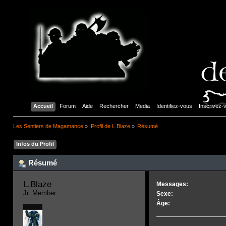
Accueil
Forum
Aide
Rechercher
Media
Identifiez-vous
Inscrivez-
Les Sentiers de Magamance
»
Profil de L.Blaze
»
Résumé
Infos du Profil
Résumé
L.Blaze 
Messages:
Jr. Member
Sexe:
Âge: