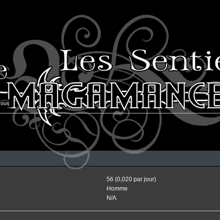
vous
56 (0,020 par jour)
Homme
N/A