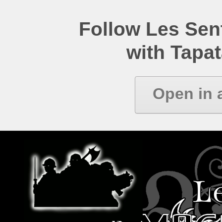
Follow Les Se
with Tapat
Open in 