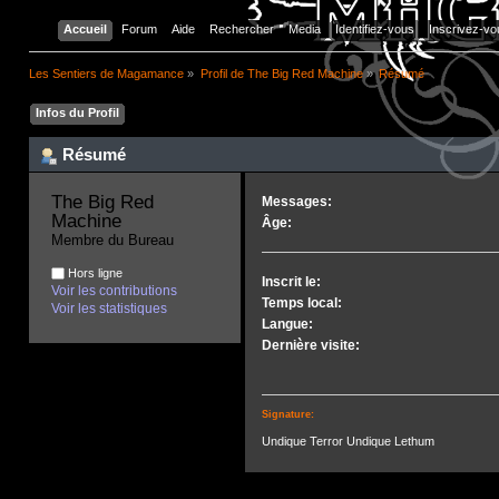
Accueil
Forum
Aide
Rechercher
Media
Identifiez-vous
Inscrivez-vo
Les Sentiers de Magamance
»
Profil de The Big Red Machine
»
Résumé
Infos du Profil
Résumé
The Big Red 
Messages:
Machine 
Âge:
Membre du Bureau
Hors ligne
Inscrit le:
Voir les contributions
Temps local:
Voir les statistiques
Langue:
Dernière visite:
Signature:
Undique Terror Undique Lethum