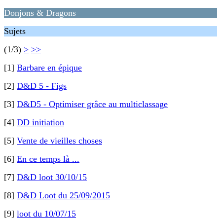
Donjons & Dragons
Sujets
(1/3)
>
>>
[1]
Barbare en épique
[2]
D&D 5 - Figs
[3]
D&D5 - Optimiser grâce au multiclassage
[4]
DD initiation
[5]
Vente de vieilles choses
[6]
En ce temps là ...
[7]
D&D loot 30/10/15
[8]
D&D Loot du 25/09/2015
[9]
loot du 10/07/15