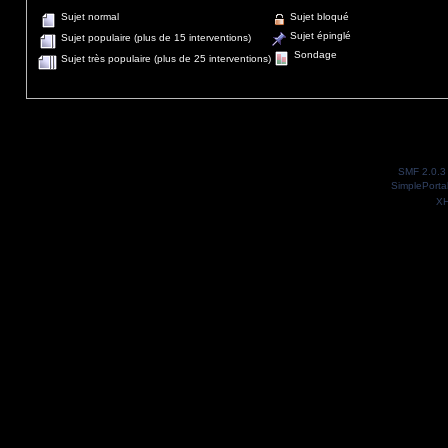
Sujet normal
Sujet bloqué
Sujet épinglé
Sujet populaire (plus de 15 interventions)
Sondage
Sujet très populaire (plus de 25 interventions)
SMF 2.0.3
SimplePorta
X