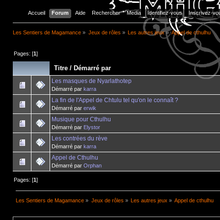
Accueil
Forum
Aide
Rechercher
Media
Identifiez-vous
Inscrivez-vo
Les Sentiers de Magamance
»
Jeux de rôles
»
Les autres jeux
»
Appel de cthulhu
Pages: [
1
]
Titre
/
Démarré par
Les masques de Nyarlathotep
Démarré par
karra
La fin de l'Appel de Chtulu tel qu'on le connaît ?
Démarré par
erwik
Musique pour Cthulhu
Démarré par
Elystor
Les contrées du rève
Démarré par
karra
Appel de Cthulhu
Démarré par
Orphan
Pages: [
1
]
Les Sentiers de Magamance
»
Jeux de rôles
»
Les autres jeux
»
Appel de cthulhu