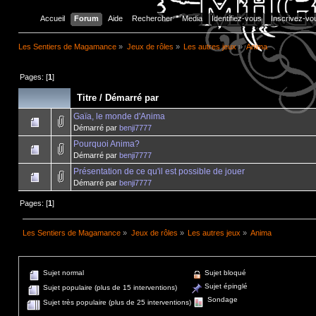
Accueil
Forum
Aide
Rechercher
Media
Identifiez-vous
Inscrivez-vo
Les Sentiers de Magamance
»
Jeux de rôles
»
Les autres jeux
»
Anima
Pages: [
1
]
Titre
/
Démarré par
Gaïa, le monde d'Anima
Démarré par
benji7777
Pourquoi Anima?
Démarré par
benji7777
Présentation de ce qu'il est possible de jouer
Démarré par
benji7777
Pages: [
1
]
Les Sentiers de Magamance
»
Jeux de rôles
»
Les autres jeux
»
Anima
Sujet normal
Sujet bloqué
Sujet épinglé
Sujet populaire (plus de 15 interventions)
Sondage
Sujet très populaire (plus de 25 interventions)