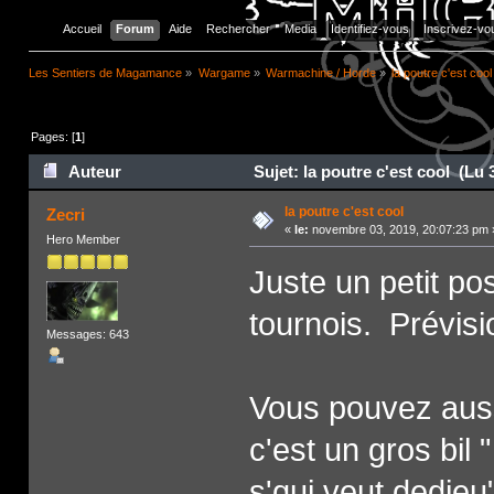
Accueil
Forum
Aide
Rechercher
Media
Identifiez-vous
Inscrivez-vo
Les Sentiers de Magamance
»
Wargame
»
Warmachine / Horde
»
la poutre c'est cool
Pages: [
1
]
Auteur
Sujet: la poutre c'est cool (Lu 
la poutre c'est cool
Zecri
«
le:
novembre 03, 2019, 20:07:23 pm 
Hero Member
Juste un petit po
tournois. Prévisi
Messages: 643
Vous pouvez auss
c'est un gros bil 
s'qui veut dedieu"