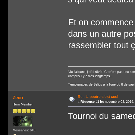
Et on commence pa
dans un autre po
rassembler tout 
"Je l'ai senti, je l'ai rêvé ! Ce n'est pas une
compris il y a très longtemps...
Témoignages de Selius à la ligue du 8 de saph
Re : la poutre c'est cool
Zecri
«
Réponse #1 le:
novembre 03, 2019, 
Hero Member
Tournoi du samed
Messages: 643