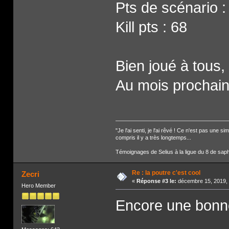
Pts de scénario :
Kill pts : 68
Bien joué à tous,
Au mois prochain
"Je l'ai senti, je l'ai rêvé ! Ce n'est pas une
compris il y a très longtemps...
Témoignages de Selius à la ligue du 8 de saph
Re : la poutre c'est cool
Zecri
«
Réponse #3 le:
décembre 15, 2019, 
Hero Member
Encore une bonne 