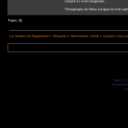
compris il y a très longtemps...
Témoignages de Selius à la ligue du 8 de saph
Pages: [
1
]
Les Sentiers de Magamance
»
Wargame
»
Warmachine / Horde
»
la poutre c'est coo
SMF 2.0.3
SimplePorta
X