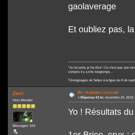
gaolaverage
Et oubliez pas, l
"Je l'ai senti, je l'ai rêvé ! Ce n'est pas une
compris il y a très longtemps...
Témoignages de Selius à la ligue du 8 de saph
Re : la poutre c'est cool
Zecri
«
Réponse #2 le:
novembre 24, 2019, 
Hero Member
Yo ! Résultats d
Messages: 643
1er Brice, cryx :