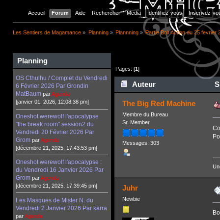
Accueil
Forum
Aide
Rechercher
Media
Identifiez-vous
Inscrivez-vo
Les Sentiers de Magamance
»
Planning
»
Plannning
»
Partie Bolt Action du 25 fevrier
Planning
Pages: [
1
]
OS Cthulhu / Complet du Vendredi
Auteur
Su
6 Février 2026 Par Grondin
MatBaum
par
Agenda
[janvier 01, 2026, 12:08:38 pm]
The Big Red Machine
Membre du Bureau
Oneshot werewolf l'apocalypse
Sr. Member
"the break room" session2 du
Co
Vendredi 20 Février 2026 Par
Po
Grom
par
Agenda
Messages: 303
[décembre 21, 2025, 17:43:53 pm]
Oneshot werewolf l'apocalypse :
Un
du Vendredi 16 Janvier 2026 Par
Grom
par
Agenda
[décembre 21, 2025, 17:39:45 pm]
Juhr
Newbie
Les Masques de Mister N. du
Vendredi 2 Janvier 2026 Par karra
Bo
par
Agenda