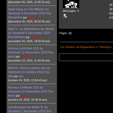
[décembre 06, 2025, 11:48:32 am]
Je
Je
Saint Seya ou The Witcher du
Messages: 3
Vendredi 5 Decembre 2025 Par
En
Alexandre
par
Agenda
A 
[décembre 05, 2025, 08:50:38 am]
D&D 5 - La Malédiction de Strahd
du Vendredi 5 Decembre 2025
Pages: [
1
]
Par Arkhaon
par
Agenda
[novembre 26, 2025, 18:56:20 pm]
Les Sentiers de Magamance
»
Planning
»
Horreur à Arkham JCE du
Vendredi 12 Decembre 2025 Par
karra
par
Agenda
[novembre 15, 2025, 11:49:04 am]
RISUS - Péril en pleine mer du
Vendredi 24 Octobre 2025 Par
arfy
par
arfy
[octobre 30, 2025, 13:34:43 pm]
Horreur à Arkham JCE du
Vendredi 14 Novembre 2025 Par
karra
par
Agenda
[octobre 25, 2025, 18:48:34 pm]
Les Masques de Mister N. du
Vendredi 7 Novembre 2025 Par