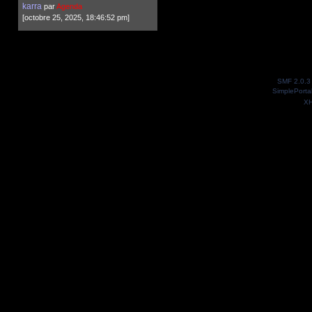
karra
par
Agenda
[octobre 25, 2025, 18:46:52 pm]
SMF 2.0.3
SimplePorta
X