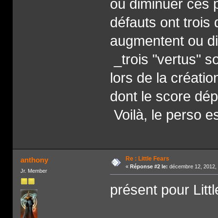
ou diminuer ces p
défauts ont trois
augmentent ou dim
_trois "vertus" 
lors de la créat
dont le score dé
Voilà, le perso e
Re : Little Fears
anthony
«
Réponse #2 le:
décembre 12, 2012, 
Jr. Member
présent pour Litt