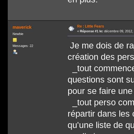
Re : Little Fears
maverick
«
Réponse #1 le:
décembre 09, 2012, 
Newbie
Je me dois de raj
Messages: 22
création des per
_tout commence p
questions sont su
pour se faire une
_tout perso comm
répartir dans les 
qu'une liste de q