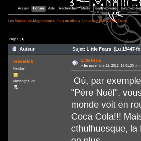
Accueil
Forum
Aide
Rechercher
Media
Identifiez-vous
Inscrivez-vo
Les Sentiers de Magamance
»
Jeux de rôles
»
Les autres jeux
»
Little Fears
Pages: [
1
]
Auteur
Sujet: Little Fears (Lu 19447 fo
Little Fears
maverick
«
le:
novembre 22, 2012, 16:01:30 pm 
Newbie
Où, par exemple, 
Messages: 22
"Père Noël", vou
monde voit en rou
Coca Cola!!! Mais
cthulhuesque, la 
en plus.