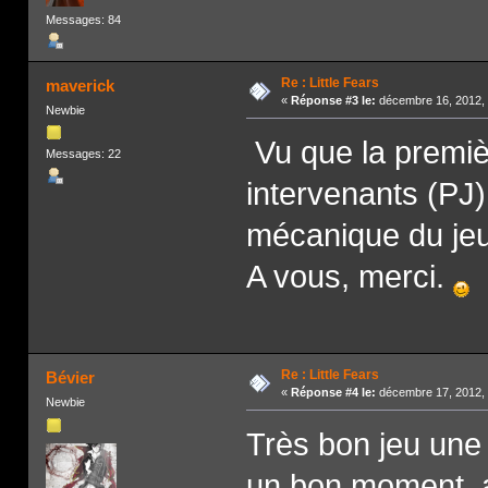
Messages: 84
Re : Little Fears
maverick
«
Réponse #3 le:
décembre 16, 2012, 
Newbie
Vu que la première
Messages: 22
intervenants (PJ) 
mécanique du jeu e
A vous, merci.
Re : Little Fears
Bévier
«
Réponse #4 le:
décembre 17, 2012, 
Newbie
Très bon jeu une
un bon moment. au