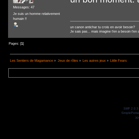
Messages: 47
Je suis un homme relativement
humain !!
un canon antichar tu crois en avoir besoin?
Je sais pas... mais imagine t'en a besoin t'en a 
Pages: [
1
]
Les Sentiers de Magamance
»
Jeux de rôles
»
Les autres jeux
»
Little Fears
SMF 2.0.3
SimplePorta
X