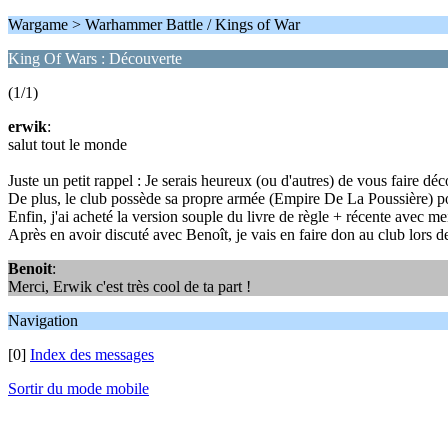
Wargame > Warhammer Battle / Kings of War
King Of Wars : Découverte
(1/1)
erwik
:
salut tout le monde
Juste un petit rappel : Je serais heureux (ou d'autres) de vous faire déc
De plus, le club possède sa propre armée (Empire De La Poussière) po
Enfin, j'ai acheté la version souple du livre de règle + récente avec m
Après en avoir discuté avec Benoît, je vais en faire don au club lors d
Benoit
:
Merci, Erwik c'est très cool de ta part !
Navigation
[0]
Index des messages
Sortir du mode mobile