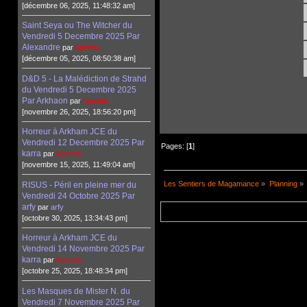
[décembre 06, 2025, 11:48:32 am]
Saint Seya ou The Witcher du
Vendredi 5 Decembre 2025 Par
Alexandre
par
Agenda
[décembre 05, 2025, 08:50:38 am]
D&D 5 - La Malédiction de Strahd
du Vendredi 5 Decembre 2025
Par Arkhaon
par
Agenda
[novembre 26, 2025, 18:56:20 pm]
Horreur à Arkham JCE du
Vendredi 12 Decembre 2025 Par
Pages: [
1
]
karra
par
Agenda
[novembre 15, 2025, 11:49:04 am]
Les Sentiers de Magamance
»
Planning
»
RISUS - Péril en pleine mer du
Vendredi 24 Octobre 2025 Par
arfy
par
arfy
[octobre 30, 2025, 13:34:43 pm]
Horreur à Arkham JCE du
Vendredi 14 Novembre 2025 Par
karra
par
Agenda
[octobre 25, 2025, 18:48:34 pm]
Les Masques de Mister N. du
Vendredi 7 Novembre 2025 Par