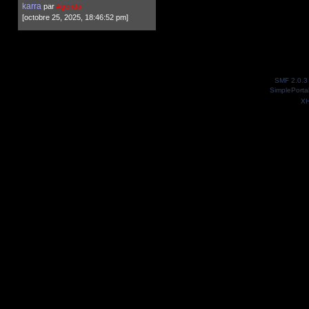
karra
par
Agenda
[octobre 25, 2025, 18:46:52 pm]
SMF 2.0.3
SimplePorta
X