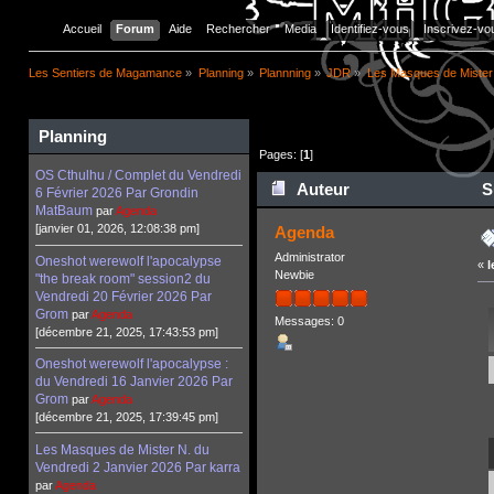
Accueil
Forum
Aide
Rechercher
Media
Identifiez-vous
Inscrivez-vo
Les Sentiers de Magamance
»
Planning
»
Plannning
»
JDR
»
Les Masques de Mister 
Planning
Pages: [
1
]
OS Cthulhu / Complet du Vendredi
Auteur
Su
6 Février 2026 Par Grondin
MatBaum
par
Agenda
9645 fois)
[janvier 01, 2026, 12:08:38 pm]
Agenda
Administrator
Oneshot werewolf l'apocalypse
«
l
Newbie
"the break room" session2 du
Vendredi 20 Février 2026 Par
Grom
par
Agenda
Messages: 0
[décembre 21, 2025, 17:43:53 pm]
Oneshot werewolf l'apocalypse :
du Vendredi 16 Janvier 2026 Par
Grom
par
Agenda
[décembre 21, 2025, 17:39:45 pm]
Les Masques de Mister N. du
Vendredi 2 Janvier 2026 Par karra
par
Agenda