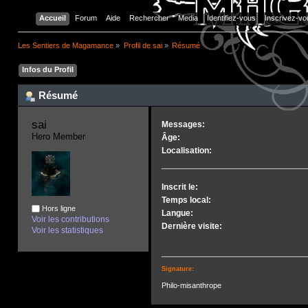
Accueil
Forum
Aide
Rechercher
Media
Identifiez-vous
Inscrivez-vo
Les Sentiers de Magamance
»
Profil de sai
»
Résumé
Infos du Profil
Résumé
sai 
Messages:
Hero Member
Âge:
Localisation:
Inscrit le:
Temps local:
Hors ligne
Langue:
Voir les contributions
Dernière visite:
Voir les statistiques
Signature:
Philo-misanthrope