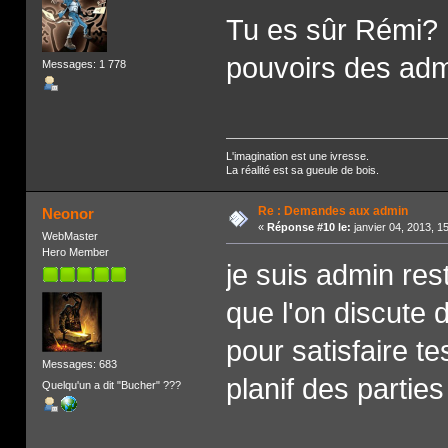
Tu es sûr Rémi? I
pouvoirs des ad
Messages: 1 778
L'imagination est une ivresse.
La réalité est sa gueule de bois.
Re : Demandes aux admin
Neonor
«
Réponse #10 le:
janvier 04, 2013, 1
WebMaster
Hero Member
je suis admin rest
que l'on discute d
pour satisfaire te
Messages: 683
planif des parties
Quelqu'un a dit "Bucher" ???