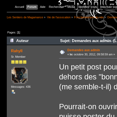
Accueil
Forum
Aide
Rechercher
Media
Identifiez-vous
Inscrivez-vo
Les Sentiers de Magamance
»
Vie de l'assocation
»
Fonctionnement du site
»
Demand
Pages: [
1
]
Auteur
Sujet: Demandes aux admin (Lu
Demandes aux admin
Rahyll
«
le:
octobre 30, 2012, 09:58:59 am »
Sr. Member
Un petit post po
dehors des "bonne
(me semble-t-il) d'
Messages: 436
Pourrait-on ouvri
puisse poster du 