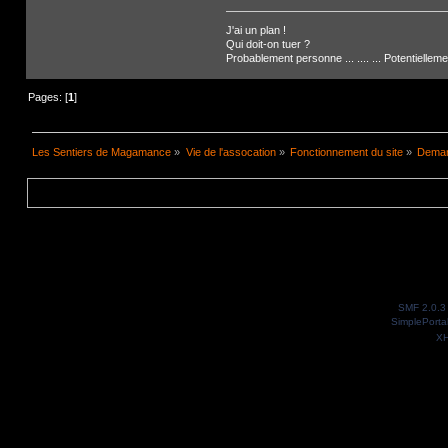
J'ai un plan !
Qui doit-on tuer ?
Probablement personne ... .... ... Potentiellem
Pages: [
1
]
Les Sentiers de Magamance
»
Vie de l'assocation
»
Fonctionnement du site
»
Deman
SMF 2.0.3
SimplePorta
X