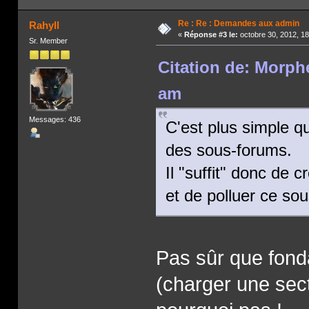
Re : Re : Demandes aux admin
Rahyll
«
Réponse #3 le:
octobre 30, 2012, 1
Sr. Member
Citation de: Morphé
am
Messages: 436
C'est plus simple qu
des sous-forums.
Il "suffit" donc de 
et de polluer ce s
Pas sûr que fon
(charger une sect