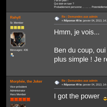
J'ai un plan !
Qui doit-on tuer ?
Probablement personne ... .... ... Potentiellem
Re : Demandes aux admin
Rahyll
«
Réponse #8 le:
janvier 04, 2013, 14
Sr. Member
Hmm, je vois...
Ben du coup, oui 
Messages: 436
plus simple ! Je r
Re : Demandes aux admin
Morphée, the Joker
«
Réponse #9 le:
janvier 04, 2013, 14
Vice-président
Administrator
I got the power
Hero Member