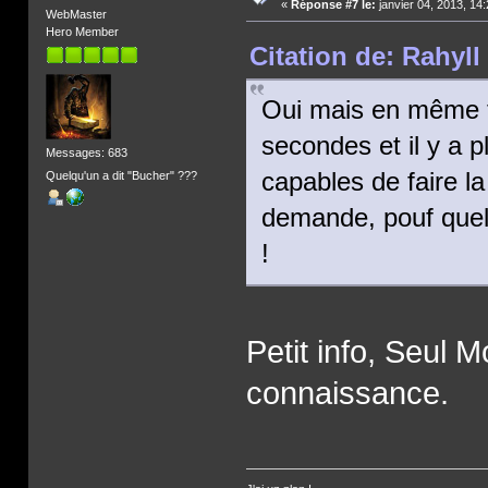
«
Réponse #7 le:
janvier 04, 2013, 14
WebMaster
Hero Member
Citation de: Rahyll
Oui mais en même t
secondes et il y a 
Messages: 683
capables de faire la
Quelqu'un a dit "Bucher" ???
demande, pouf quelq
!
Petit info, Seul 
connaissance.