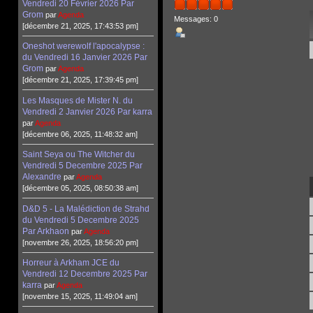
Vendredi 20 Février 2026 Par
Grom
par
Agenda
Messages: 0
[décembre 21, 2025, 17:43:53 pm]
Oneshot werewolf l'apocalypse :
du Vendredi 16 Janvier 2026 Par
Grom
par
Agenda
[décembre 21, 2025, 17:39:45 pm]
Les Masques de Mister N. du
Vendredi 2 Janvier 2026 Par karra
par
Agenda
[décembre 06, 2025, 11:48:32 am]
Saint Seya ou The Witcher du
Vendredi 5 Decembre 2025 Par
Alexandre
par
Agenda
[décembre 05, 2025, 08:50:38 am]
D&D 5 - La Malédiction de Strahd
du Vendredi 5 Decembre 2025
Par Arkhaon
par
Agenda
[novembre 26, 2025, 18:56:20 pm]
Horreur à Arkham JCE du
Vendredi 12 Decembre 2025 Par
karra
par
Agenda
[novembre 15, 2025, 11:49:04 am]