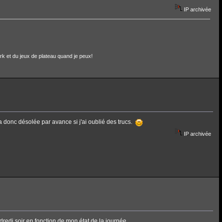
IP archivée
rk et du jeux de plateau quand je peux!
ça donc désolée par avance si j'ai oublié des trucs.
IP archivée
dredi soir en fonction de mon état de la journée