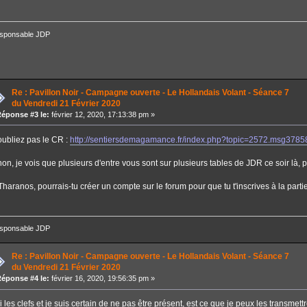
sponsable JDP
Re : Pavillon Noir - Campagne ouverte - Le Hollandais Volant - Séance 7
du Vendredi 21 Février 2020
éponse #3 le:
février 12, 2020, 17:13:38 pm »
oubliez pas le CR :
http://sentiersdemagamance.fr/index.php?topic=2572.msg37
non, je vois que plusieurs d'entre vous sont sur plusieurs tables de JDR ce soir là
haranos, pourrais-tu créer un compte sur le forum pour que tu t'inscrives à la partie
sponsable JDP
Re : Pavillon Noir - Campagne ouverte - Le Hollandais Volant - Séance 7
du Vendredi 21 Février 2020
éponse #4 le:
février 16, 2020, 19:56:35 pm »
ai les clefs et je suis certain de ne pas être présent, est ce que je peux les transmet