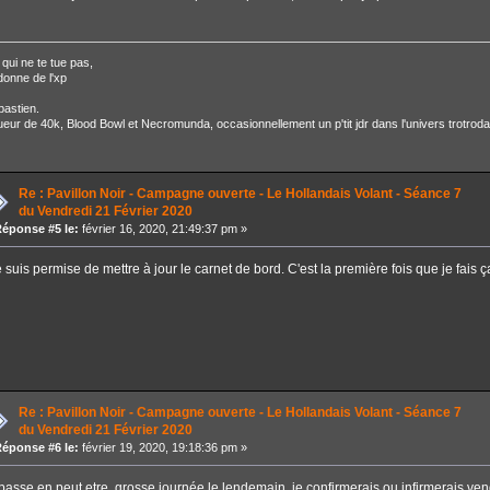
qui ne te tue pas,
donne de l'xp
astien.
eur de 40k, Blood Bowl et Necromunda, occasionnellement un p'tit jdr dans l'univers trotroda
Re : Pavillon Noir - Campagne ouverte - Le Hollandais Volant - Séance 7
du Vendredi 21 Février 2020
éponse #5 le:
février 16, 2020, 21:49:37 pm »
 suis permise de mettre à jour le carnet de bord. C'est la première fois que je fais 
Re : Pavillon Noir - Campagne ouverte - Le Hollandais Volant - Séance 7
du Vendredi 21 Février 2020
éponse #6 le:
février 19, 2020, 19:18:36 pm »
 passe en peut etre, grosse journée le lendemain, je confirmerais ou infirmerais ven