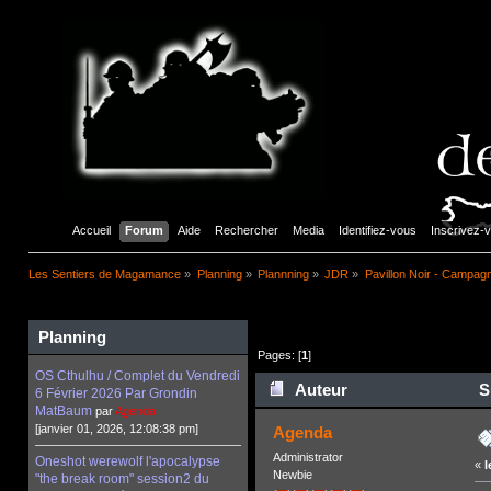
Accueil
Forum
Aide
Rechercher
Media
Identifiez-vous
Inscrivez-
Les Sentiers de Magamance
»
Planning
»
Plannning
»
JDR
»
Pavillon Noir - Campagn
Planning
Pages: [
1
]
OS Cthulhu / Complet du Vendredi
Auteur
Su
6 Février 2026 Par Grondin
MatBaum
par
Agenda
fois)
[janvier 01, 2026, 12:08:38 pm]
Agenda
Administrator
Oneshot werewolf l'apocalypse
«
l
Newbie
"the break room" session2 du