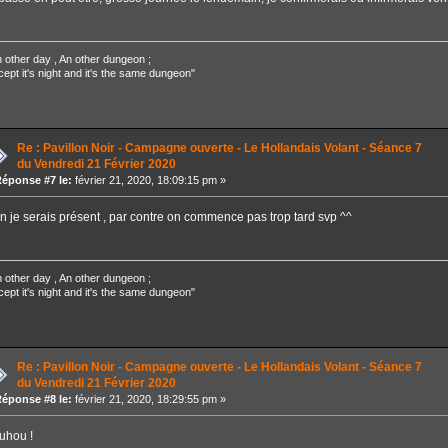
 other day , An other dungeon ;
ept it's night and it's the same dungeon"
Re : Pavillon Noir - Campagne ouverte - Le Hollandais Volant - Séance 7
du Vendredi 21 Février 2020
éponse #7 le:
février 21, 2020, 18:09:15 pm »
n je serais présent , par contre on commence pas trop tard svp ^^
 other day , An other dungeon ;
ept it's night and it's the same dungeon"
Re : Pavillon Noir - Campagne ouverte - Le Hollandais Volant - Séance 7
du Vendredi 21 Février 2020
éponse #8 le:
février 21, 2020, 18:29:55 pm »
uhou !