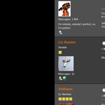
Ce 
te 
Messages: 1 954
Séb
I'm nobody, nobody's perfect, so,
Jou
I'm perfect
Liz Aurore
Newbie
«
R
Me
Messages: 11
Arkhaon
Sr. Member
«
R
je