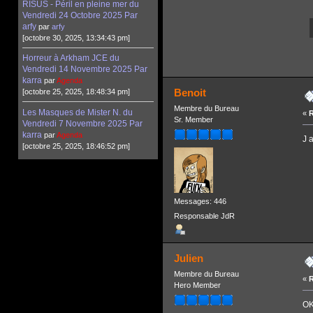
RISUS - Péril en pleine mer du
Vendredi 24 Octobre 2025 Par
arfy
par
arfy
[octobre 30, 2025, 13:34:43 pm]
Horreur à Arkham JCE du
Vendredi 14 Novembre 2025 Par
karra
par
Agenda
Benoit
[octobre 25, 2025, 18:48:34 pm]
Membre du Bureau
Les Masques de Mister N. du
«
R
Sr. Member
Vendredi 7 Novembre 2025 Par
karra
par
Agenda
J 
[octobre 25, 2025, 18:46:52 pm]
Messages: 446
Responsable JdR
Julien
Membre du Bureau
«
R
Hero Member
OK