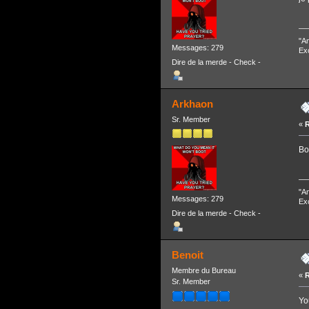
"An
Messages: 279
Exc
Dire de la merde - Check -
Arkhaon
Sr. Member
«
R
Bo
"An
Messages: 279
Exc
Dire de la merde - Check -
Benoit
Membre du Bureau
«
R
Sr. Member
Yo