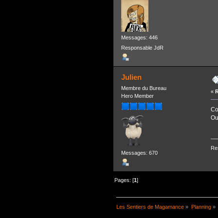
Messages: 446
Responsable JdR
Julien
Membre du Bureau
«
R
Hero Member
Co
Ou
Re
Messages: 670
Pages: [
1
]
Les Sentiers de Magamance
»
Planning
»