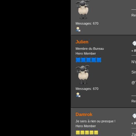
Re
Messages: 670
Julien
Membre du Bureau
«
R
Hero Member
N'
Si
@T
Messages: 670
Re
Damrok
Je sers à rien ou presque !
«
R
Hero Member
J'