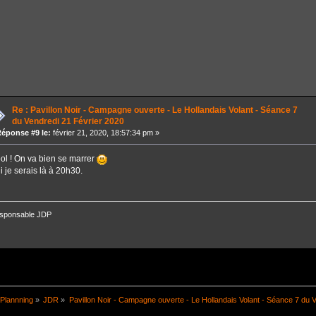
Re : Pavillon Noir - Campagne ouverte - Le Hollandais Volant - Séance 7
du Vendredi 21 Février 2020
éponse #9 le:
février 21, 2020, 18:57:34 pm »
ol ! On va bien se marrer
i je serais là à 20h30.
sponsable JDP
Plannning
»
JDR
»
Pavillon Noir - Campagne ouverte - Le Hollandais Volant - Séance 7 du V