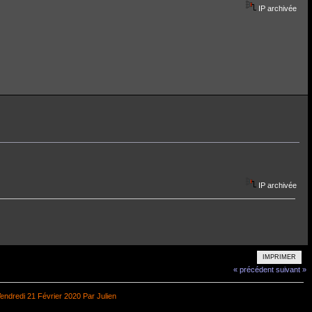
IP archivée
IP archivée
IMPRIMER
« précédent
suivant »
endredi 21 Février 2020 Par Julien