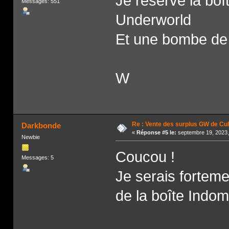
Je réserve la b
Messages: 551
Underworld
Et une bombe de 
W
Re : Vente des surplus GW de Cul
Darkbonde
«
Réponse #5 le:
septembre 19, 2023,
Newbie
Coucou !
Messages: 5
Je serais forteme
de la boîte Indom