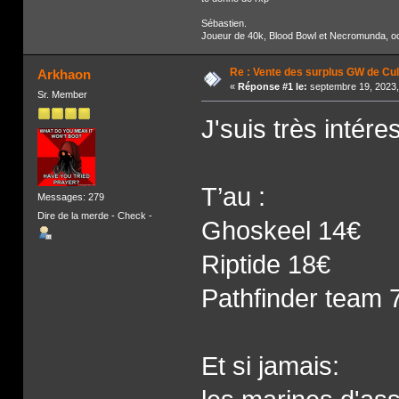
Sébastien.
Joueur de 40k, Blood Bowl et Necromunda, occa
Re : Vente des surplus GW de Cul
Arkhaon
«
Réponse #1 le:
septembre 19, 2023,
Sr. Member
J'suis très intére
T’au :
Messages: 279
Dire de la merde - Check -
Ghoskeel 14€
Riptide 18€
Pathfinder team 
Et si jamais: