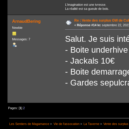
L'imagination est une ivresse.
La réalité est sa gueule de bois.
Re : Vente des surplus GW de Cul
ArnaudBering
«
Réponse #14 le:
septembre 22, 2023
Newbie
Salut. Je suis int
Messages: 7
- Boite underhive
- Jackals 10€
- Boite demarrag
- Gardes sepulcr
Pages: [
1
]
2
Les Sentiers de Magamance
»
Vie de l'assocation
»
La Taverne
»
Vente des surplu