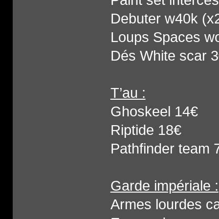
Debuter w40k (x2
Loups Spaces wo
Dés White scar 
T’au :
Ghoskeel 14€
Riptide 18€
Pathfinder team 
Garde impériale :
Armes lourdes cad