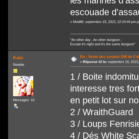
les marines d'as
escouade d'assaut
«
Modifié: septembre 19, 2023, 22:24:44 pm 
"An other day , An other dungeon ;
Except it's night and it's the same dungeon"
Re : Vente des surplus GW de Cul
Kaio
«
Réponse #2 le:
septembre 19, 2023,
Newbie
1 / Boite indomit
interesse tres for
en petit lot sur n
Messages: 10
2 / WraithGuard
3 / Loups Fenrisi
4 / Dés White Sc