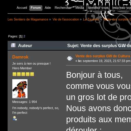
Accueil
Forum
Aide
Rechercher
Media
Identifiez-vous
Inscrivez-vo
Les Sentiers de Magamance
»
Vie de l'assocation
»
La Taverne
»
Vente des surplus 
Pages: [
1
]
2
Auteur
Sujet: Vente des surplus GW de
Vente des surplus GW de Cultura
Damrok
«
le:
septembre 19, 2023, 21:57:33 pm
Je sers à rien ou presque !
Hero Member
Bonjour à tous,
comme vous vous 
un gros lot de pr
Messages: 1 954
Nous avons donc d
I'm nobody, nobody's perfect, so,
I'm perfect
produits aux mem
dérouler :