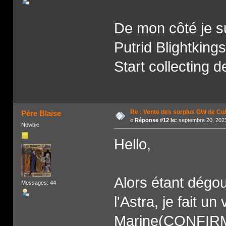
De mon côté je su
Putrid Blightking
Start collecting
Re : Vente des surplus GW de Cul
Père Blaise
«
Réponse #12 le:
septembre 20, 2023
Newbie
Hello,
Alors étant dégou
Messages: 44
l'Astra, je fait 
Marine(CONFIRM