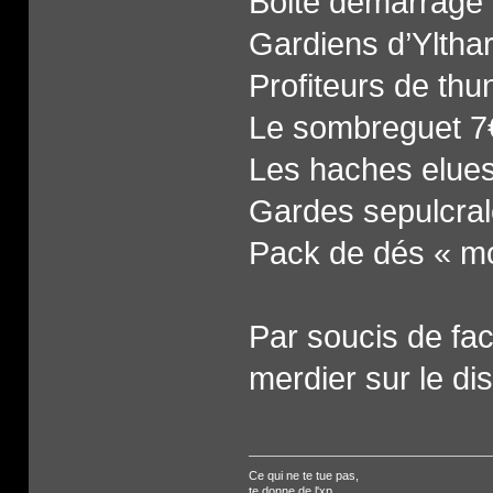
Boite demarrage 
Gardiens d’Ylthar
Profiteurs de thu
Le sombreguet 7
Les haches elue
Gardes sepulcral
Pack de dés « m
Par soucis de faci
merdier sur le di
Ce qui ne te tue pas,
te donne de l'xp