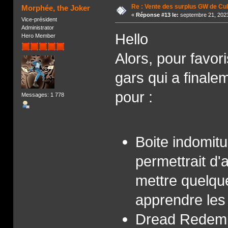
Re : Vente des surplus GW de Cul
Morphée, the Joker
«
Réponse #13 le:
septembre 21, 2023
Vice-président
Administrator
Hello
Hero Member
Alors, pour favori
gars qui a finale
pour :
Messages: 1 778
Boite indomitu
permettrait d'
mettre quelque
apprendre les 
Dread Redempto