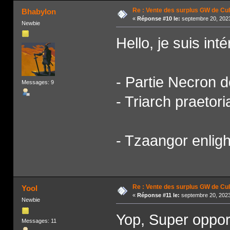
Re : Vente des surplus GW de Cul
Bhabylon
«
Réponse #10 le:
septembre 20, 2023
Newbie
Hello, je suis int
- Partie Necron d
Messages: 9
- Triarch praetor
- Tzaangor enlig
Re : Vente des surplus GW de Cul
Yool
«
Réponse #11 le:
septembre 20, 2023
Newbie
Yop, Super oppor
Messages: 11