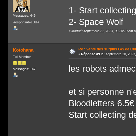
1- Start collecti
Messages: 446
2- Space Wolf
Responsable JdR
«
Modifié: septembre 21, 2023, 09:28:19 am p
Re : Vente des surplus GW de Cul
Kotohana
«
Réponse #9 le:
septembre 20, 2023,
Full Member
les robots admec
Messages: 147
et si personne n'
Bloodletters 6.5€
Start collecting