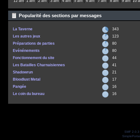
12 am
1 am
2 am
3 am
4 am
5 am
6 am
7 am
8 am
9 am
10 
Popularité des sections par messages
La Taverne
343
Les autres jeux
123
Préparations de parties
80
Evénénements
80
Fonctionnement du site
44
Les Batailles Charnaisiennes
41
Shadowrun
21
Bloodlust Metal
17
Pangée
16
Le coin du bureau
16
SMF 2.0.3
SimplePorta